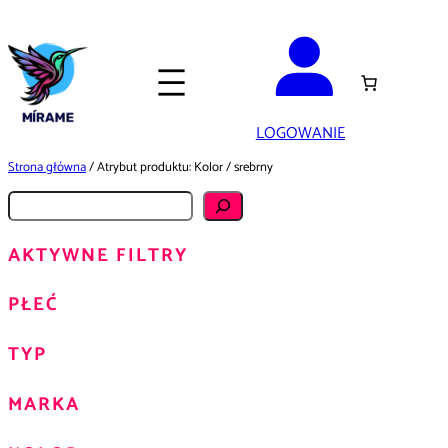
Przejdź
do
treści
LOGOWANIE
Strona główna
/ Atrybut produktu: Kolor / srebrny
S
z
AKTYWNE FILTRY
u
k
PŁEĆ
a
j
TYP
MARKA