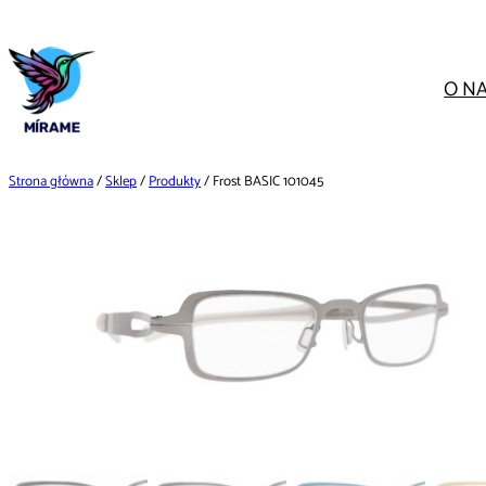
Przejdź
do
treści
O N
Strona główna
/
Sklep
/
Produkty
/ Frost BASIC 101045