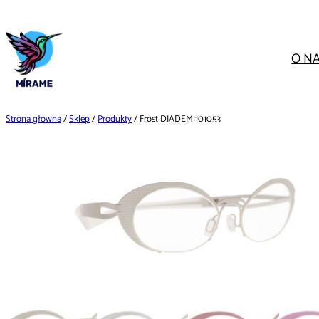
Przejdź
do
treści
O N
Strona główna
/
Sklep
/
Produkty
/ Frost DIADEM 101053