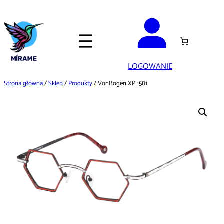
Przejdź
do
treści
LOGOWANIE
Strona główna
/
Sklep
/
Produkty
/ VonBogen XP 1581