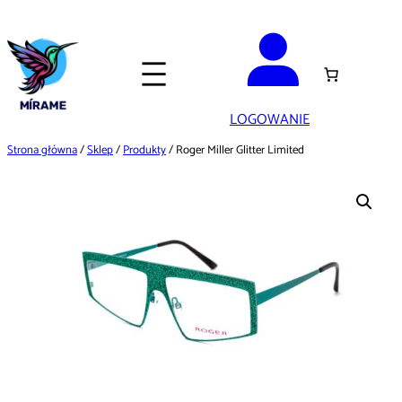
Przejdź
do
treści
LOGOWANIE
Strona główna
/
Sklep
/
Produkty
/ Roger Miller Glitter Limited