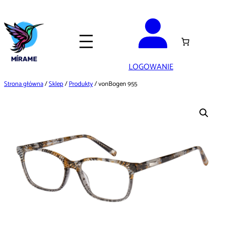
Przejdź
do
treści
LOGOWANIE
Strona główna
/
Sklep
/
Produkty
/ vonBogen 955