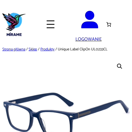
Przejdź
do
treści
LOGOWANIE
Strona główna
/
Sklep
/
Produkty
/ Unique Label ClipOn UL0233CL