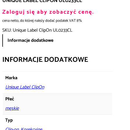
UNIQUE LABEL CLIPON UL0233CL
Zaloguj się aby zobaczyć cenę.
cena netto, do której należy dodać podatek VAT 8%
SKU:
Unique Label ClipOn UL0233CL
Informacje dodatkowe
INFORMACJE DODATKOWE
Marka
Unique Label ClipOn
Płeć
męskie
Typ
Clip-on
,
Korekcyjne