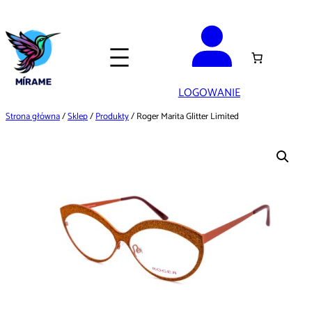
Przejdź
do
treści
LOGOWANIE
Strona główna
/
Sklep
/
Produkty
/ Roger Marita Glitter Limited