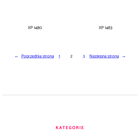
XP 1480
XP 1483
←
Poprzednia strona
1
2
3
Następna strona
→
KATEGORIE