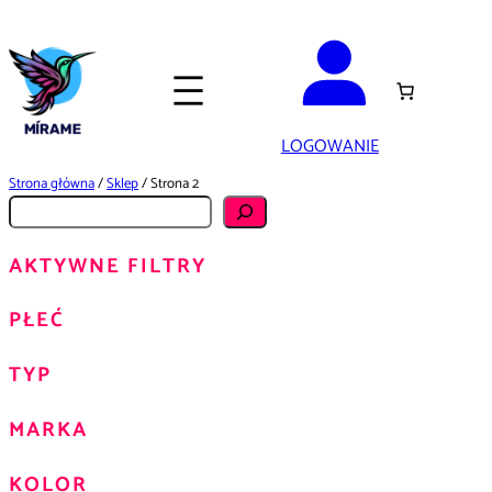
Przejdź
do
treści
LOGOWANIE
Strona główna
/
Sklep
/ Strona 2
S
z
AKTYWNE FILTRY
u
k
PŁEĆ
a
j
TYP
MARKA
KOLOR