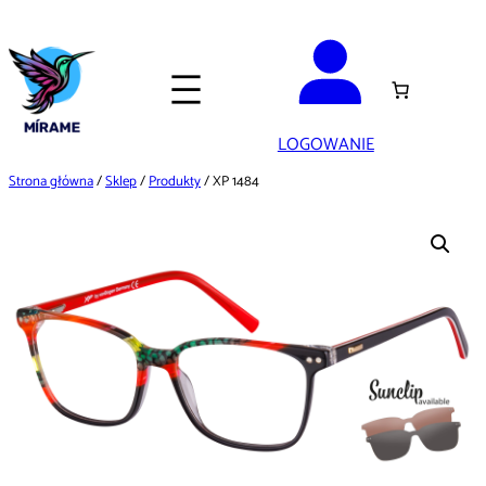
Przejdź
do
treści
LOGOWANIE
Strona główna
/
Sklep
/
Produkty
/ XP 1484