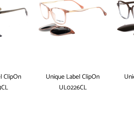
l ClipOn
Unique Label ClipOn
Uni
3CL
UL0226CL