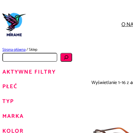
Przejdź
do
treści
O N
Strona główna
/ Sklep
S
z
AKTYWNE FILTRY
u
k
Wyświetlanie 1–16 z 
PŁEĆ
a
j
TYP
MARKA
KOLOR