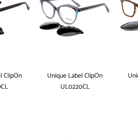
l ClipOn
Unique Label ClipOn
Uni
9CL
UL0220CL