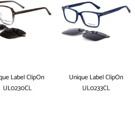
que Label ClipOn
Unique Label ClipOn
UL0230CL
UL0233CL