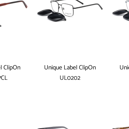
l ClipOn
Unique Label ClipOn
Uni
7CL
UL0202