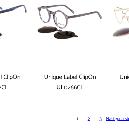
l ClipOn
Unique Label ClipOn
Uni
2CL
UL0266CL
1
2
3
Następna st