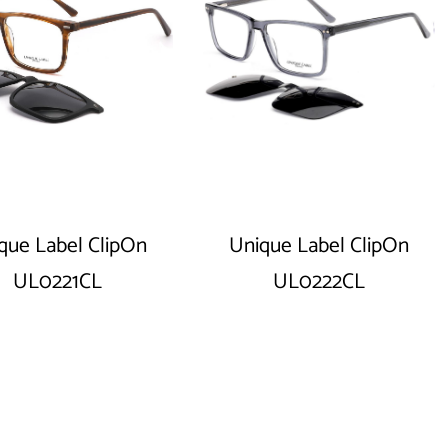
que Label ClipOn
Unique Label ClipOn
UL0221CL
UL0222CL