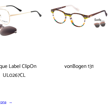
que Label ClipOn
vonBogen 131
UL0267CL
rona
→