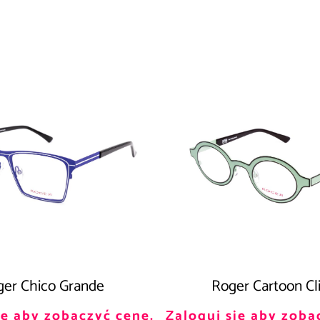
er Chico Grande
Roger Cartoon Cl
ię aby zobaczyć cenę.
Zaloguj się aby zoba