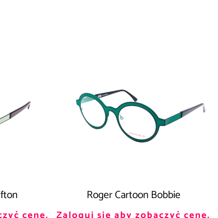
ifton
Roger Cartoon Bobbie
czyć cenę.
Zaloguj się aby zobaczyć cenę.