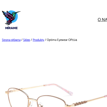
Przejdź
do
treści
O N
Strona główna
/
Sklep
/
Produkty
/ Optima Eyewear OP024