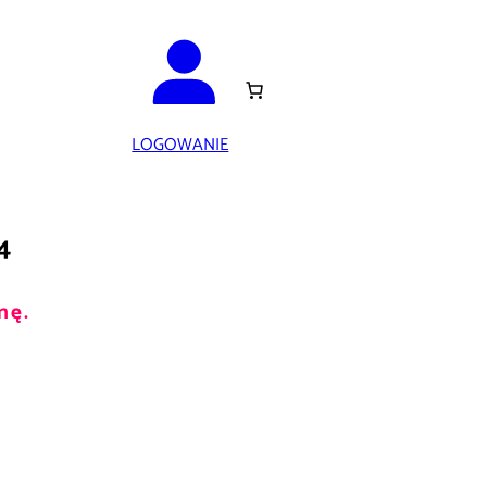
LOGOWANIE
4
nę.