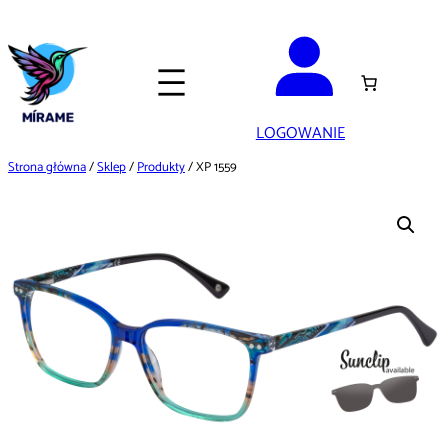
Przejdź
do
treści
LOGOWANIE
Strona główna
/
Sklep
/
Produkty
/ XP 1559