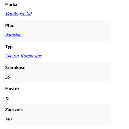
Marka
VonBogen XP
Płeć
damskie
Typ
Clip-on
,
Korekcyjne
Szerokość
55
Mostek
15
Zausznik
140