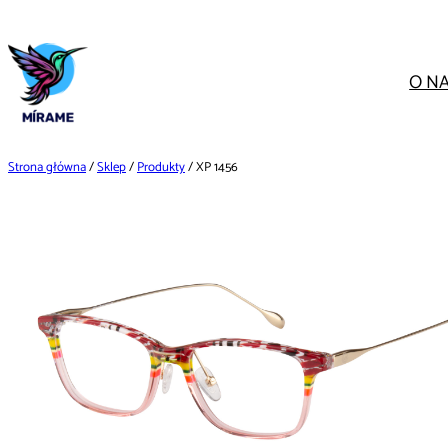
Przejdź
do
treści
O N
Strona główna
/
Sklep
/
Produkty
/ XP 1456