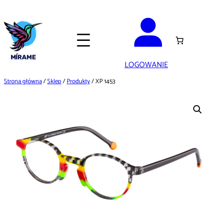
Przejdź
do
treści
LOGOWANIE
Strona główna
/
Sklep
/
Produkty
/ XP 1453