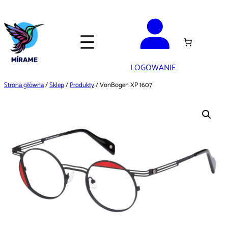
Przejdź
do
treści
LOGOWANIE
Strona główna
/
Sklep
/
Produkty
/ VonBogen XP 1607