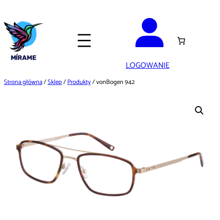
Przejdź
do
treści
LOGOWANIE
Strona główna
/
Sklep
/
Produkty
/ vonBogen 942