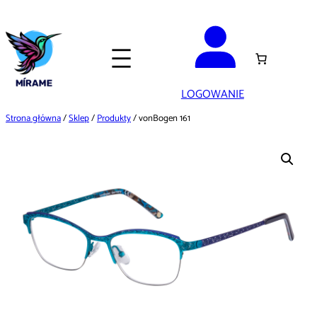
Przejdź
do
treści
LOGOWANIE
Strona główna
/
Sklep
/
Produkty
/ vonBogen 161