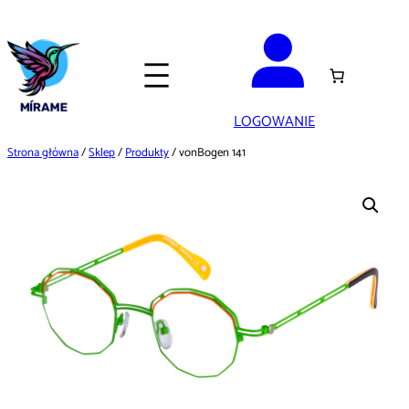
Przejdź
do
treści
LOGOWANIE
Strona główna
/
Sklep
/
Produkty
/ vonBogen 141