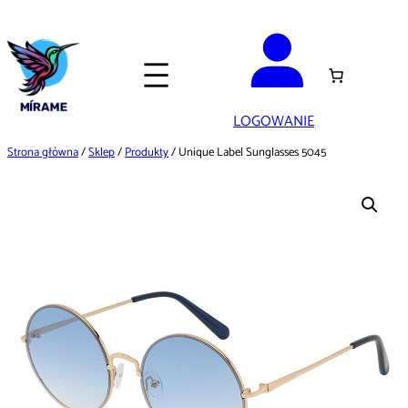
Przejdź
do
treści
LOGOWANIE
Strona główna
/
Sklep
/
Produkty
/ Unique Label Sunglasses 5045