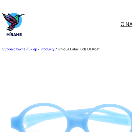
Przejdź
do
treści
O N
Strona główna
/
Sklep
/
Produkty
/ Unique Label Kids ULK021