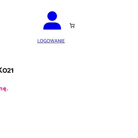
LOGOWANIE
K021
nę.