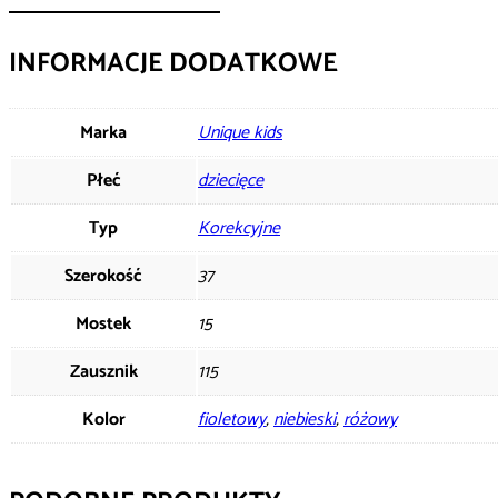
INFORMACJE DODATKOWE
Marka
Unique kids
Płeć
dziecięce
Typ
Korekcyjne
Szerokość
37
Mostek
15
Zausznik
115
Kolor
fioletowy
,
niebieski
,
różowy