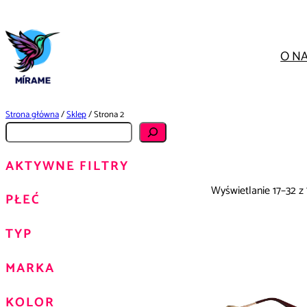
Przejdź
do
treści
O N
Strona główna
/
Sklep
/ Strona 2
S
z
AKTYWNE FILTRY
u
k
Wyświetlanie 17–32 z
PŁEĆ
a
j
TYP
MARKA
KOLOR