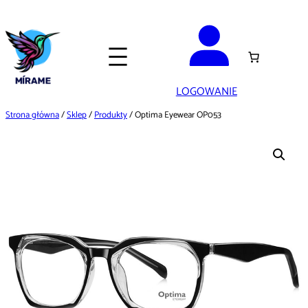
Przejdź
do
treści
LOGOWANIE
Strona główna
/
Sklep
/
Produkty
/ Optima Eyewear OP053