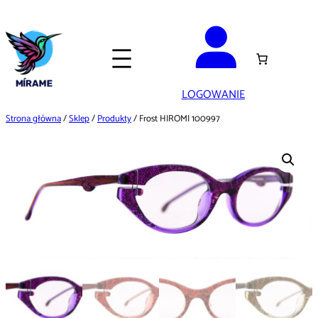
Przejdź
do
treści
LOGOWANIE
Strona główna
/
Sklep
/
Produkty
/ Frost HIROMI 100997