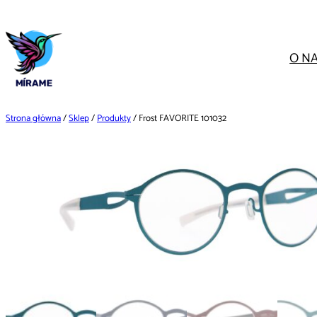
Przejdź
do
treści
O N
Strona główna
/
Sklep
/
Produkty
/ Frost FAVORITE 101032