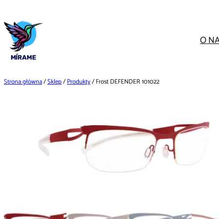
Przejdź
do
treści
O N
Strona główna
/
Sklep
/
Produkty
/ Frost DEFENDER 101022