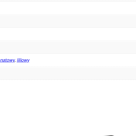
anatowy
,
liliowy