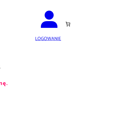
LOGOWANIE
2
nę.