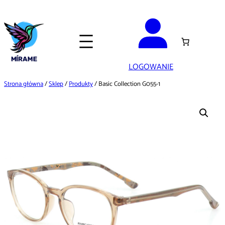
Przejdź
do
treści
LOGOWANIE
Strona główna
/
Sklep
/
Produkty
/ Basic Collection G055-1