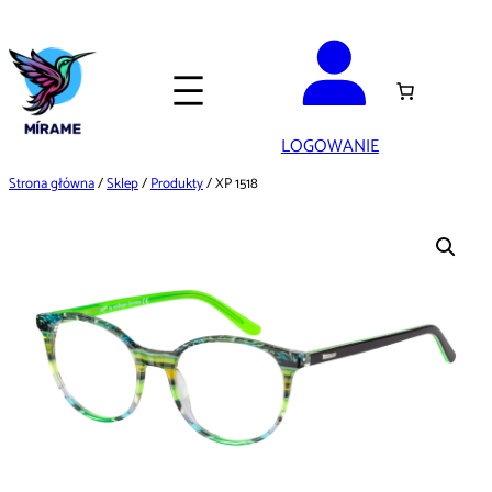
Przejdź
do
treści
LOGOWANIE
Strona główna
/
Sklep
/
Produkty
/ XP 1518