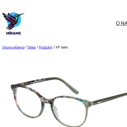
Przejdź
do
treści
O N
Strona główna
/
Sklep
/
Produkty
/ XP 1466