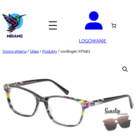
Przejdź
do
treści
LOGOWANIE
Strona główna
/
Sklep
/
Produkty
/ vonBogen XP1583