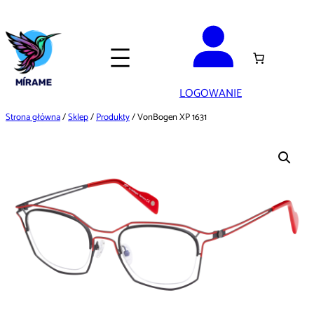
Przejdź
do
treści
LOGOWANIE
Strona główna
/
Sklep
/
Produkty
/ VonBogen XP 1631