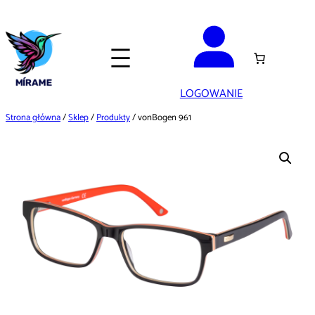
Przejdź
do
treści
LOGOWANIE
Strona główna
/
Sklep
/
Produkty
/ vonBogen 961