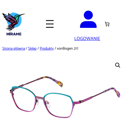
Przejdź
do
treści
LOGOWANIE
Strona główna
/
Sklep
/
Produkty
/ vonBogen 217