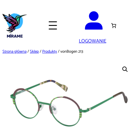
Przejdź
do
treści
LOGOWANIE
Strona główna
/
Sklep
/
Produkty
/ vonBogen 213