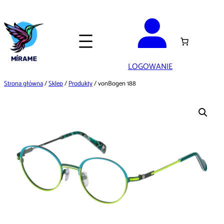
Przejdź
do
treści
LOGOWANIE
Strona główna
/
Sklep
/
Produkty
/ vonBogen 188