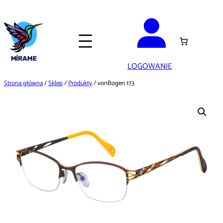
Przejdź
do
treści
LOGOWANIE
Strona główna
/
Sklep
/
Produkty
/ vonBogen 173