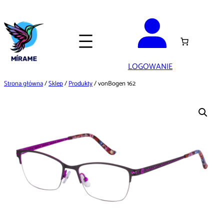
Przejdź
do
treści
LOGOWANIE
Strona główna
/
Sklep
/
Produkty
/ vonBogen 162