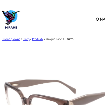
Przejdź
do
treści
O N
Strona główna
/
Sklep
/
Produkty
/ Unique Label UL0270