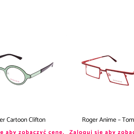
r Cartoon Clifton
Roger Anime – Tom
ię aby zobaczyć cenę.
Zaloguj się aby zoba