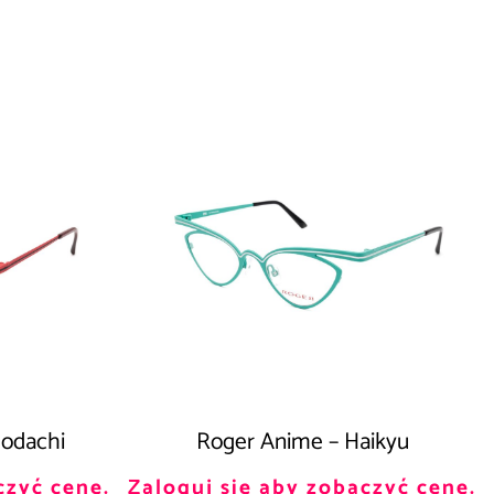
odachi
Roger Anime – Haikyu
czyć cenę.
Zaloguj się aby zobaczyć cenę.