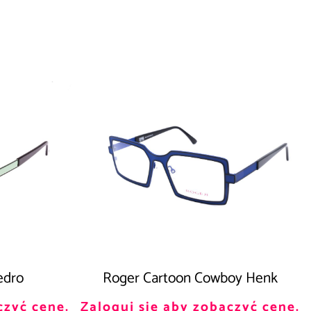
edro
Roger Cartoon Cowboy Henk
czyć cenę.
Zaloguj się aby zobaczyć cenę.