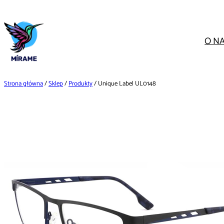
Przejdź
do
treści
O N
Strona główna
/
Sklep
/
Produkty
/ Unique Label UL0148