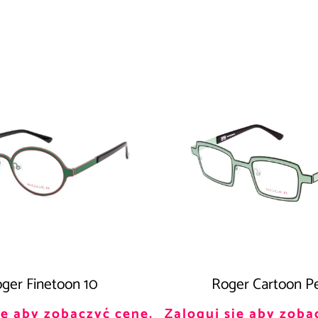
ger Finetoon 10
Roger Cartoon P
ię aby zobaczyć cenę.
Zaloguj się aby zoba