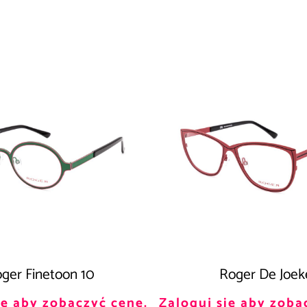
ger Finetoon 10
Roger De Joek
ię aby zobaczyć cenę.
Zaloguj się aby zoba