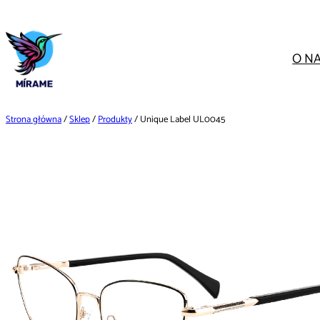
Przejdź
do
treści
O N
Strona główna
/
Sklep
/
Produkty
/ Unique Label UL0045