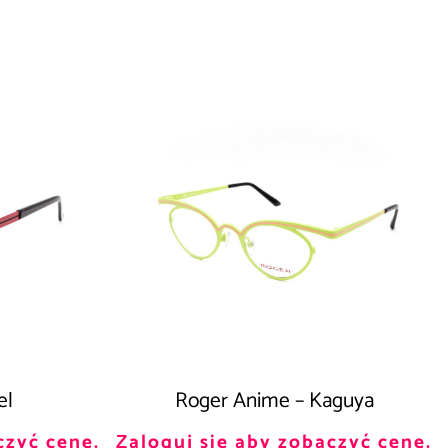
el
Roger Anime – Kaguya
czyć cenę.
Zaloguj się aby zobaczyć cenę.