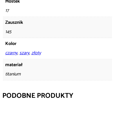
Mostek
17
Zausznik
145
Kolor
czarny
,
szary
,
złoty
materiał
titanium
PODOBNE PRODUKTY