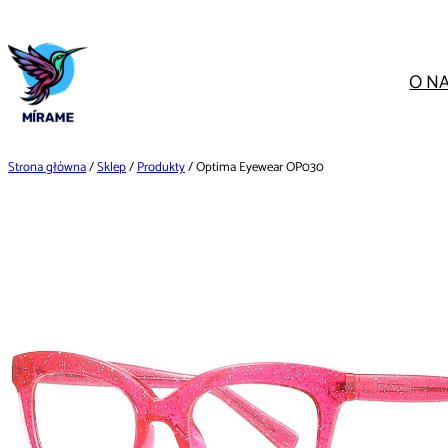
Przejdź
do
treści
O N
Strona główna
/
Sklep
/
Produkty
/ Optima Eyewear OP030