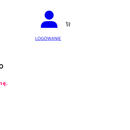
LOGOWANIE
0
nę.