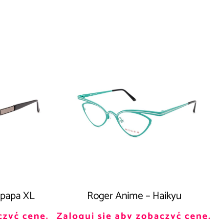
papa XL
Roger Anime – Haikyu
czyć cenę.
Zaloguj się aby zobaczyć cenę.