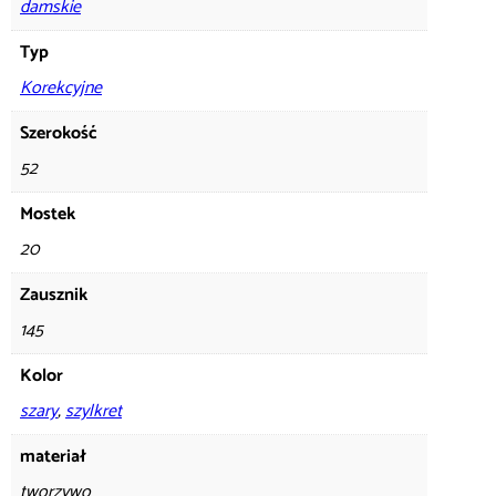
damskie
Typ
Korekcyjne
Szerokość
52
Mostek
20
Zausznik
145
Kolor
szary
,
szylkret
materiał
tworzywo