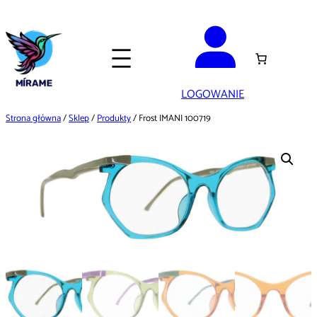
Przejdź
do
treści
LOGOWANIE
Strona główna
/
Sklep
/
Produkty
/ Frost IMANI 100719