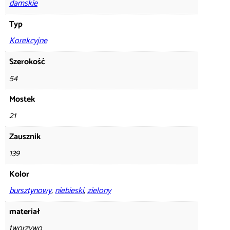
damskie
Typ
Korekcyjne
Szerokość
54
Mostek
21
Zausznik
139
Kolor
bursztynowy
,
niebieski
,
zielony
materiał
tworzywo