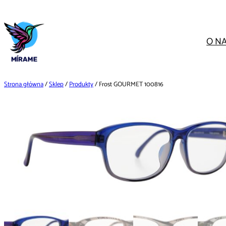
Przejdź
do
treści
O N
Strona główna
/
Sklep
/
Produkty
/ Frost GOURMET 100816