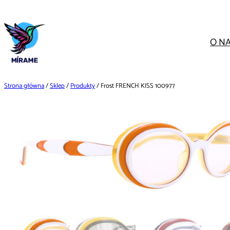
Przejdź
do
treści
O N
Strona główna
/
Sklep
/
Produkty
/ Frost FRENCH KISS 100977