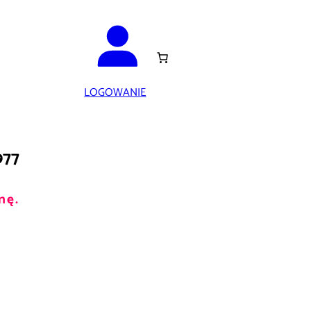
LOGOWANIE
977
nę.