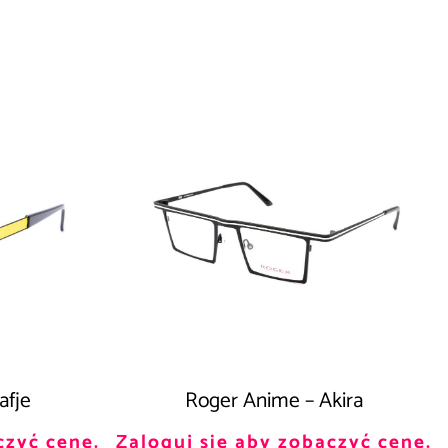
afje
Roger Anime – Akira
czyć cenę.
Zaloguj się aby zobaczyć cenę.