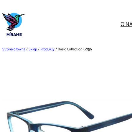
Przejdź
do
treści
O N
Strona główna
/
Sklep
/
Produkty
/ Basic Collection G056