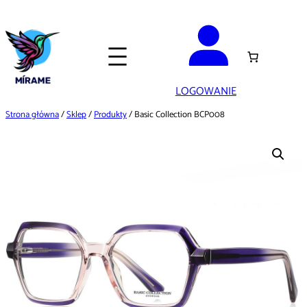
Przejdź
do
treści
LOGOWANIE
Strona główna
/
Sklep
/
Produkty
/ Basic Collection BCP008