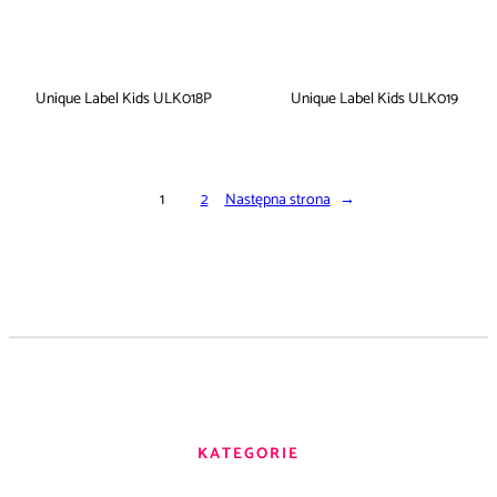
Unique Label Kids ULK018P
Unique Label Kids ULK019
1
2
Następna strona
→
KATEGORIE