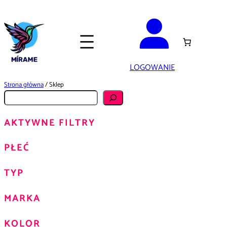
Przejdź
do
treści
LOGOWANIE
Strona główna
/ Sklep
S
z
AKTYWNE FILTRY
u
k
PŁEĆ
a
j
TYP
MARKA
KOLOR