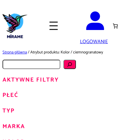
Przejdź
do
treści
LOGOWANIE
Strona główna
/ Atrybut produktu: Kolor / ciemnogranatowy
S
z
AKTYWNE FILTRY
u
k
PŁEĆ
a
j
TYP
MARKA